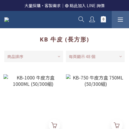
大量採購・客製需求｜🟢 點此加入 LINE 詢價
KB 牛皮 (長方形)
商品排序
每頁顯示 48 個