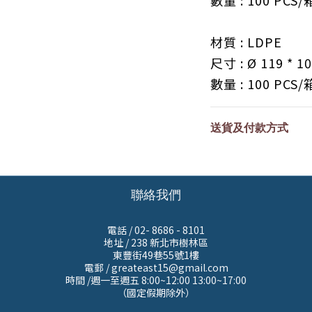
數量 : 10
0 PCS
/
材質 : LDPE
尺寸 :
Ø 119
* 1
數量 : 10
0 PCS
/
送貨及付款方式
聯絡我們
電話 / 02- 8686 - 8101
地址 /
238 新北市樹林區
東豐街49巷55號1樓
電郵 / greateast15@gmail.com
時間 /週一至週五 8:00~12:00 13:00~17:00
（國定假期除外）