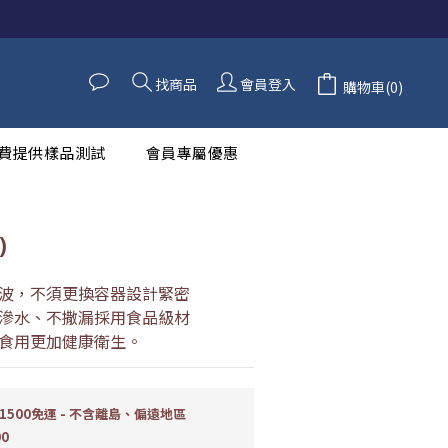
立即購買
找商品
會員登入
購物車(0)
費提供樣品測試
會員專屬優惠
)
波，不須更換容器設計緊密
滲水、不撒漏採用食品級材
食用更加健康衛生。
500免運 - 不含離島、偏遠地區
00