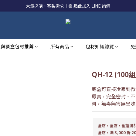
大量採購・客製需求｜🟢 點此加入 LINE 詢價
裝與餐盒包材推薦
所有商品
包材知識總覽
免
QH-12 (100組
底盒可直接冷凍到微
嚴實，完全密封、不
料，無毒無害無異味
全店，全店，全館滿$1
全店，滿 3,000 折 2