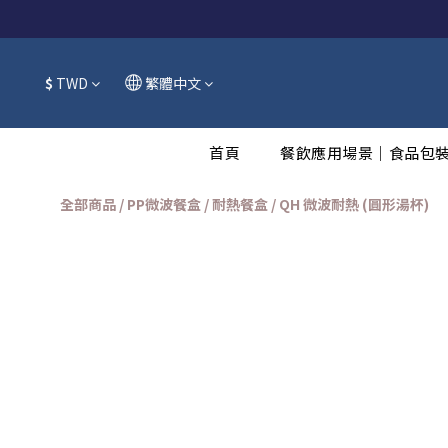
$
TWD
繁體中文
首頁
餐飲應用場景｜食品包
全部商品
/
PP微波餐盒 / 耐熱餐盒
/
QH 微波耐熱 (圓形湯杯)