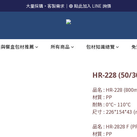
大量採購・客製需求｜🟢 點此加入 LINE 詢價
裝與餐盒包材推薦
所有商品
包材知識總覽
免
HR-228 (50/
品名 : HR-228 (8
材質 : PP
耐熱 : 0℃~ 110℃
尺寸 : 226*154*43 
品名 : HR-2828 F (P
材質 : PP