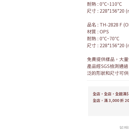
耐熱 : 0℃~110℃
尺寸 : 228*156*20 
品名 : TH-2828 F (
材質 : OPS
耐熱 : 0℃~70℃
尺寸 : 228*156*20 
免費提供樣品，大量
產品經SGS檢測通
泛的形狀和尺寸可供
全店，全店，全館滿$1
全店，滿 3,000 折 2
若想