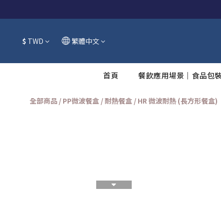
$
TWD
繁體中文
首頁
餐飲應用場景｜食品包
全部商品
/
PP微波餐盒 / 耐熱餐盒
/
HR 微波耐熱 (長方形餐盒)