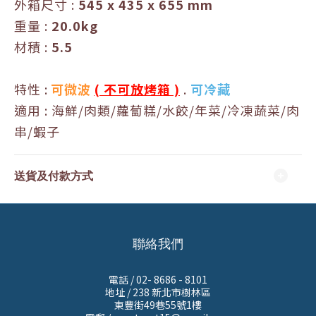
外箱尺寸
:
545 x 435
x 655
mm
重量 :
20.0kg
材積 :
5.5
特性 :
可微波
( 不可放烤箱 )
.
可冷藏
適用 :
海鮮/肉類/蘿蔔糕/水餃/年菜/冷凍蔬菜/肉
串
/蝦子
送貨及付款方式
聯絡我們
電話 / 02- 8686 - 8101
地址 /
238 新北市樹林區
東豐街49巷55號1樓