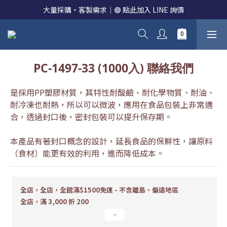
大量採購・客製需求｜🟢 點此加入 LINE 詢價
PC-1497-33 (1000入) 聯絡我們
是採用PP塑膠材質，其特性耐酸鹼、耐化學物質、耐油、
耐冷凍也耐熱，所以可以微波，應用在食品包裝上非常適
合，透過封口後，密封包裝可以提升保存期。
本產品有著封口概念的設計，延長食品的保鮮性，讓原料
（食材）能更有效的利用，進而降低成本。
全店，全店，全館滿$1500免運 - 不含離島、偏遠地區
全店，滿 3,000 折 200