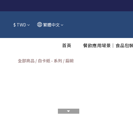
$
TWD
繁體中文
首頁
餐飲應用場景｜食品包
全部商品
/
白卡紙 - 系列
/
扁碗