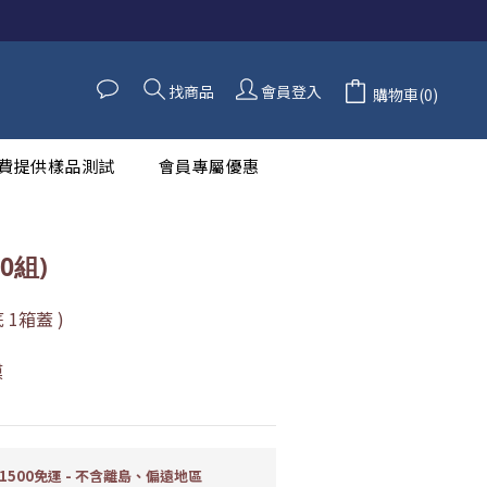
立即購買
找商品
會員登入
購物車(0)
費提供樣品測試
會員專屬優惠
00組)
 1箱蓋 )
膜
500免運 - 不含離島、偏遠地區