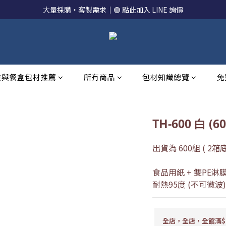
大量採購・客製需求｜🟢 點此加入 LINE 詢價
裝與餐盒包材推薦
所有商品
包材知識總覽
免
TH-600 白 (6
出貨為 600組 ( 2箱底
食品用紙 + 雙PE淋
耐熱95度 (不可微波)
全店，全店，全館滿$1