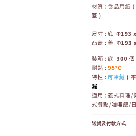
材質 :
食品用紙 ( 
蓋 )
尺寸
:
底
Φ
193 
凸蓋
:
蓋
Φ
193 
裝箱 : 底
300
個
耐熱 :
95
°C
特性 :
可冷藏
(
不
漏
適用 :
義式料理/
式餐點/咖哩飯/
送貨及付款方式