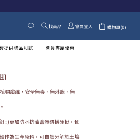
立即購買
找商品
會員登入
購物車(0)
費提供樣品測試
會員專屬優惠
組)
天然植物纖維，安全無毒、無淋膜、無
。
密度強化)更加防水抗油盒體結構硬挺，使
維作為生產原料，可自然分解於土壤