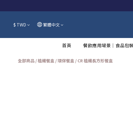
$
TWD
繁體中文
首頁
餐飲應用場景｜食品包
全部商品
/
植纖餐盒 / 環保餐盒
/
CR 植纖長方形餐盒