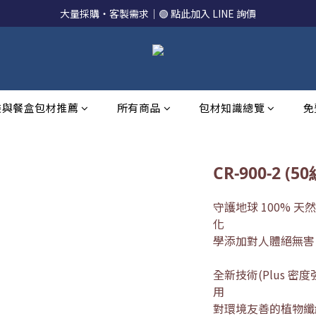
大量採購・客製需求｜🟢 點此加入 LINE 詢價
裝與餐盒包材推薦
所有商品
包材知識總覽
免
CR-900-2 (50
守護地球 100% 
化
學添加對人體絕無害
全新技術(Plus 
用
對環境友善的植物纖