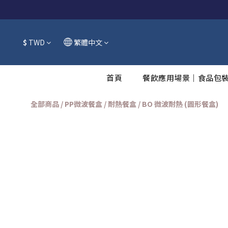
$
TWD
繁體中文
首頁
餐飲應用場景｜食品包
全部商品
/
PP微波餐盒 / 耐熱餐盒
/
BO 微波耐熱 (圓形餐盒)