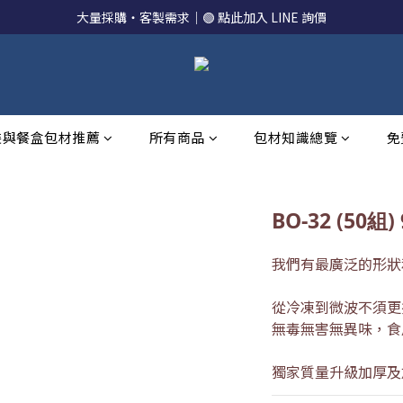
大量採購・客製需求｜🟢 點此加入 LINE 詢價
裝與餐盒包材推薦
所有商品
包材知識總覽
免
BO-32 (50組) 
我們有最廣泛的形狀
從冷凍到微波不須更
無毒無害無異味，食
獨家質量升級加厚及