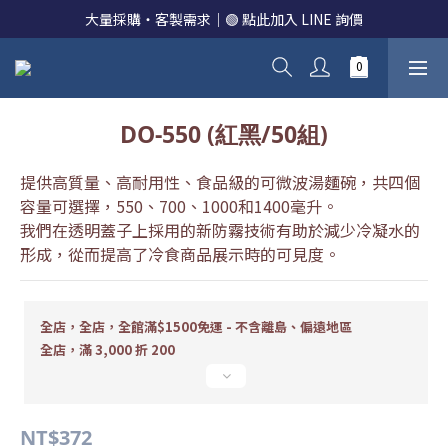
大量採購・客製需求｜🟢 點此加入 LINE 詢價
DO-550 (紅黑/50組)
提供高質量、高耐用性、食品級的可微波湯麵碗，共四個
容量可選擇，550、700、1000和1400毫升。
我們在透明蓋子上採用的新防霧技術有助於減少冷凝水的
形成，從而提高了冷食商品展示時的可見度。
全店，全店，全館滿$1500免運 - 不含離島、偏遠地區
全店，滿 3,000 折 200
NT$372