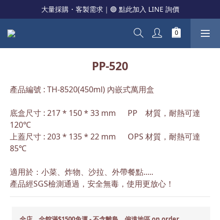
大量採購・客製需求｜🟢 點此加入 LINE 詢價
PP-520
產品編號 : TH-8520(450ml) 內嵌式萬用盒
底盒尺寸 : 217 * 150 * 33 mm      PP    材質，耐熱可達
120℃
上蓋尺寸 : 203 * 135 * 22 mm      OPS 材質，耐熱可達  
85℃
適用於：小菜、炸物、沙拉、外帶餐點.....
產品經SGS檢測通過，安全無毒，使用更放心！
全店，全館滿$1500免運 - 不含離島、偏遠地區 on order