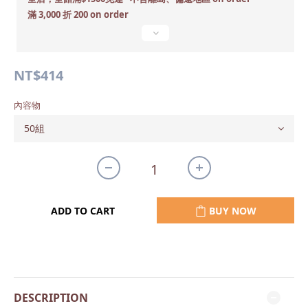
滿 3,000 折 200 on order
NT$414
內容物
ADD TO CART
BUY NOW
DESCRIPTION