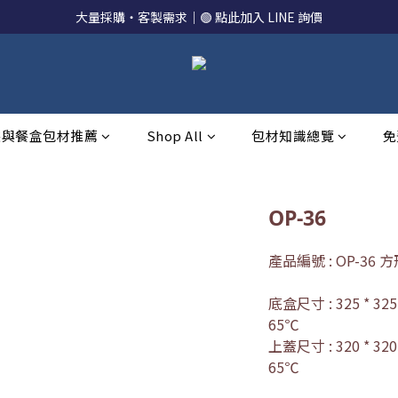
大量採購・客製需求｜🟢 點此加入 LINE 詢價
裝與餐盒包材推薦
Shop All
包材知識總覽
免
OP-36
產品編號 : OP-36
底盒尺寸 : 325 * 32
65℃
上蓋尺寸 : 320 * 32
65℃