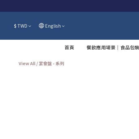
$
TWD
English
首頁
餐飲應用場景｜食品包
View All
/
宴會盤 - 系列