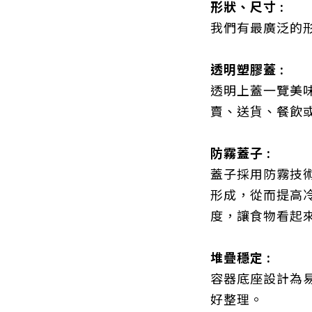
形狀、尺寸
:
我們有最廣泛的
透明塑膠蓋
:
透明上蓋一覽美
賣、送貨、餐飲
防霧蓋子
:
蓋子採用防霧技
形成，從而提高
度，讓食物看起
堆疊穩定
:
容器底座設計為
好整理
。