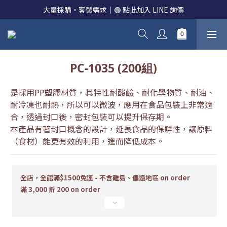
大量採購・客製需求｜🟢 點此加入 LINE 詢價
PC-1035 (200組)
是採用PP塑膠材質，其特性耐酸鹼、耐化學物質、耐油、
耐冷凍也耐熱，所以可以微波，應用在食品包裝上非常適
合，透過封口後，密封包裝可以提升保存期。
本產品有著封口概念的設計，延長食品的保鮮性，讓原料
（食材）能更有效的利用，進而降低成本。
全店，全館滿$1500免運 - 不含離島、偏遠地區 on order
滿 3,000 折 200 on order