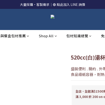
大量採購・客製需求｜🟢 點此加入 LINE 詢價
裝與餐盒包材推薦
Shop All
包材知識總覽
免
520cc(白)湯杯
盛裝便利 . 簡約 . 
食品級紙容器，耐熱 9
全店，全館滿$1500免
滿 3,000 折 200 on 