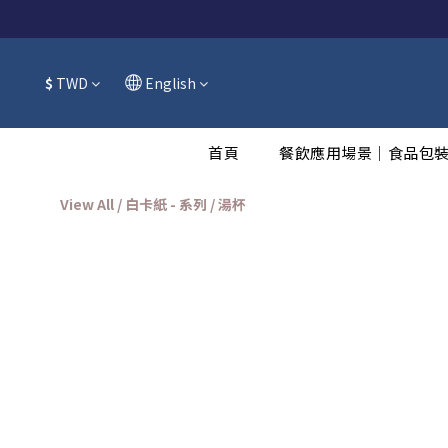
$
TWD
English
首頁
餐飲應用場景｜食品包
View All
/
白卡紙 - 系列
/
湯杯