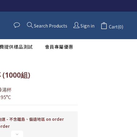
BUY NOW
Search Products
Sign in
Cart(0)
費提供樣品測試
會員專屬優惠
 (1000組)
外帶湯杯
5°C
運 - 不含離島、偏遠地區 on order
order