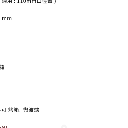
( 適用
: 110mm口徑蓋 )
0
mm
 箱
不可 烤箱
微波爐
、
ENT