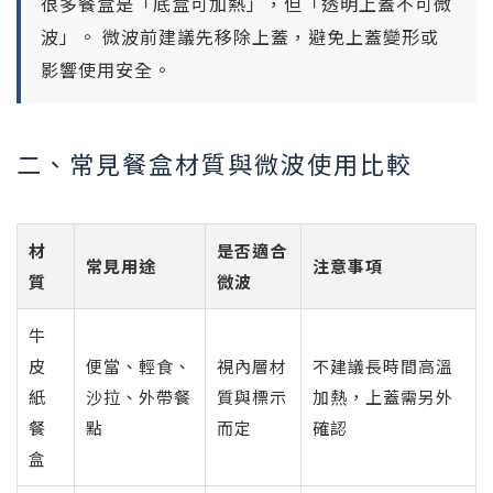
很多餐盒是「底盒可加熱」，但「透明上蓋不可微
波」。 微波前建議先移除上蓋，避免上蓋變形或
影響使用安全。
二、常見餐盒材質與微波使用比較
材
是否適合
常見用途
注意事項
質
微波
牛
皮
便當、輕食、
視內層材
不建議長時間高溫
紙
沙拉、外帶餐
質與標示
加熱，上蓋需另外
餐
點
而定
確認
盒