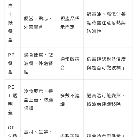
白
卡
遇高油、高湯汁餐
便當、點心、
視產品標
紙
點時需注意耐熱與
外帶餐盒
示而定
餐
防滲性
盒
PP
熱食便當、微
通常較適
仍需確認耐熱溫度
餐
波餐、外送餐
合
與是否可微波標示
盒
點
PE
冷食展示、餐
T 透
多數不建
遇高溫可能變形，
盒上蓋、防塵
明
議
微波前建議移除
保護
蓋
OP
壽司、生鮮、
S 透
多數不建
適合冷食與展示，