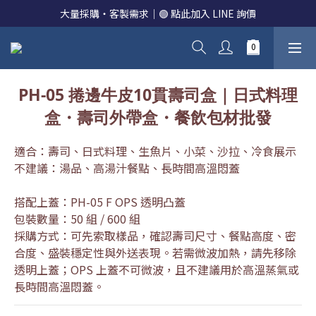
大量採購・客製需求｜🟢 點此加入 LINE 詢價
PH-05 捲邊牛皮10貫壽司盒｜日式料理
盒・壽司外帶盒・餐飲包材批發
適合：壽司、日式料理、生魚片、小菜、沙拉、冷食展示
不建議：湯品、高湯汁餐點、長時間高溫悶蓋
搭配上蓋：PH-05 F OPS 透明凸蓋
包裝數量：50 組 / 600 組
採購方式：可先索取樣品，確認壽司尺寸、餐點高度、密
合度、盛裝穩定性與外送表現。若需微波加熱，請先移除
透明上蓋；OPS 上蓋不可微波，且不建議用於高溫蒸氣或
長時間高溫悶蓋。