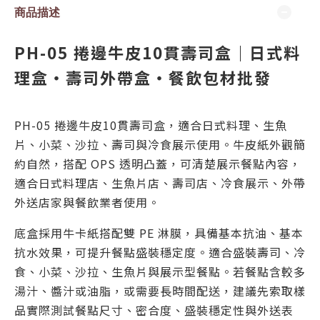
商品描述
PH-05 捲邊牛皮10貫壽司盒｜日式料
理盒・壽司外帶盒・餐飲包材批發
PH-05 捲邊牛皮10貫壽司盒，適合日式料理、生魚
片、小菜、沙拉、壽司與冷食展示使用。牛皮紙外觀簡
約自然，搭配 OPS 透明凸蓋，可清楚展示餐點內容，
適合日式料理店、生魚片店、壽司店、冷食展示、外帶
外送店家與餐飲業者使用。
底盒採用牛卡紙搭配雙 PE 淋膜，具備基本抗油、基本
抗水效果，可提升餐點盛裝穩定度。適合盛裝壽司、冷
食、小菜、沙拉、生魚片與展示型餐點。若餐點含較多
湯汁、醬汁或油脂，或需要長時間配送，建議先索取樣
品實際測試餐點尺寸、密合度、盛裝穩定性與外送表