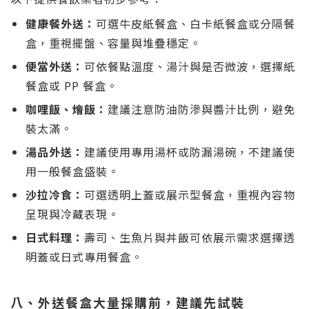
健康餐外送：
可選牛皮紙餐盒、白卡紙餐盒或分隔餐
盒，重視擺盤、容量與堆疊穩定。
便當外送：
可依餐點溫度、湯汁與是否微波，選擇紙
餐盒或 PP 餐盒。
咖哩飯、燴飯：
建議注意防油防滲與醬汁比例，避免
裝太滿。
湯品外送：
建議使用專用湯杯或防漏湯碗，不建議使
用一般餐盒盛裝。
沙拉冷食：
可選透明上蓋或展示型餐盒，重視內容物
呈現與冷藏表現。
日式料理：
壽司、生魚片與丼飯可依展示需求選擇透
明蓋或日式專用餐盒。
八、外送餐盒大量採購前，建議先試裝