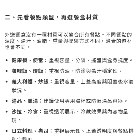
二、先看餐點類型，再選餐盒材質
外送餐盒沒有一種材質可以適合所有餐點。不同餐點的
溫度、湯汁、油脂、重量與擺盤方式不同，適合的包材
也會不同。
健康餐、便當：
重視容量、分隔、擺盤與盒身挺度。
咖哩飯、燴飯：
重視防油、防滲與醬汁穩定性。
義大利麵、炒飯：
重視容量、上蓋高度與悶蓋後水氣
狀況。
湯品、羹湯：
建議使用專用湯杯或防漏湯品容器。
沙拉、冷食：
重視透明展示、冷藏效果與內容物呈
現。
日式料理、壽司：
重視展示性、上蓋透明度與餐點排
列完整度。