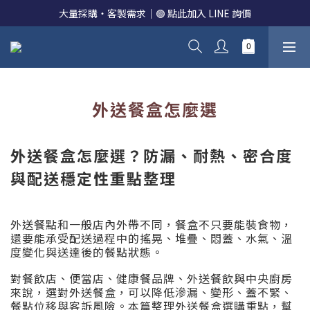
大量採購・客製需求｜🟢 點此加入 LINE 詢價
外送餐盒怎麼選
外送餐盒怎麼選？防漏、耐熱、密合度
與配送穩定性重點整理
外送餐點和一般店內外帶不同，餐盒不只要能裝食物，
還要能承受配送過程中的搖晃、堆疊、悶蓋、水氣、溫
度變化與送達後的餐點狀態。
對餐飲店、便當店、健康餐品牌、外送餐飲與中央廚房
來說，選對外送餐盒，可以降低滲漏、變形、蓋不緊、
餐點位移與客訴風險。本篇整理外送餐盒選購重點，幫