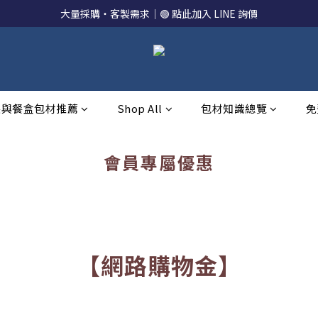
大量採購・客製需求｜🟢 點此加入 LINE 詢價
裝與餐盒包材推薦
Shop All
包材知識總覽
免
會員專屬優惠
【網路購物金】