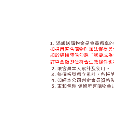
1.
滿額送購物金是會員獨享的
如採用匿名購物則無法獲得與
如於結帳時候勾選
“
我要成為
訂單金額即便符合生效條件也
2.
限會員本人累計及使用。
3.
每個帳號獨立累計，各帳
4.
如經本公司判定會員資格
5.
東和包裝 保留所有購物金