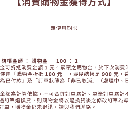
【消費購物金獲得方式】
無使用期限
：
結帳金額
：
購物金
100
：
1
金可折抵消費金額
1 元
。
累積之購物金，於下次消費
有使用「購物金折抵
100
元
」，最後結帳是
900
元
，
為已付款」及「訂單狀態為『非已取消」（處理中、
金額為計算依據，不可合併訂單累計。單筆訂單累計
遇訂單退換貨，則購物金將以退換貨後之修改訂單為
訂單，購物金仍未退還，請與我們聯絡。