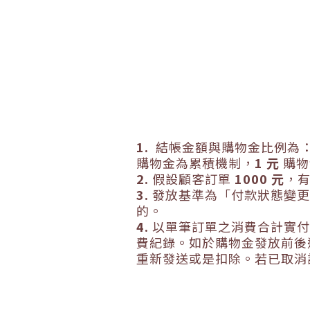
1.
結帳金額與購物金比例為
購物金為累積機制，
1 元
購物
2.
假設顧客訂單
1000
元
，
3.
發放基準為「付款狀態變更
的。
4.
以單筆訂單之消費合計實付
費紀錄。
如於購物金發放前後
重新發送或是扣除。
若已取消