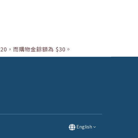
20
，而購物金餘額為
$30
。
English