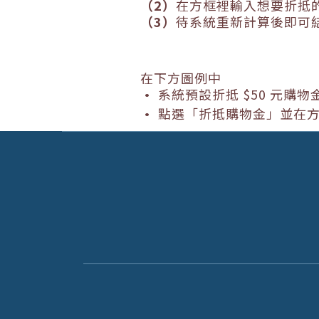
（
2
）
在方框裡輸入想要折抵
（
3
）
待系統重新計算後即可
在下方圖例中
•
系統預設折抵
$50
元購物
•
點選「折抵購物金」並在